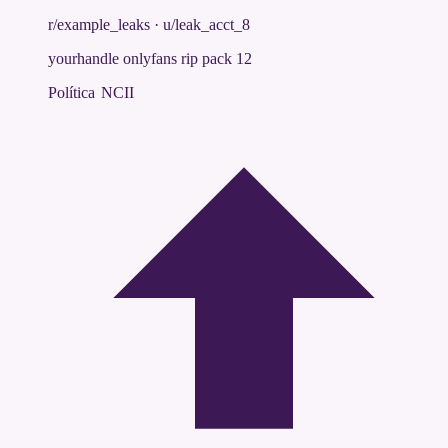
r/example_leaks
·
u/leak_acct_8
yourhandle onlyfans rip pack 12
Política NCII