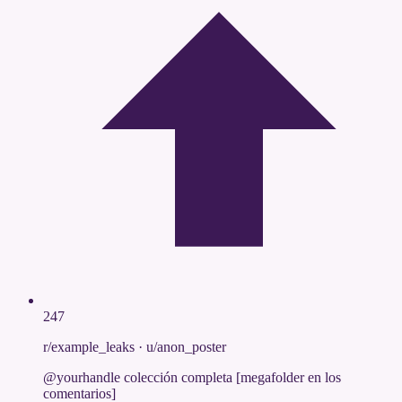
247
r/example_leaks
·
u/anon_poster
@yourhandle colección completa [megafolder en los
comentarios]