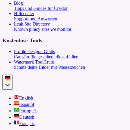
Blog
Tipps und Guides für Creator
Hilfecenter
Support und Antworten
Leak Site Directory
Known piracy sites we monitor
Kostenlose Tools
Profile Designer
Gratis
Cam-Profile gestalten, die auffallen
Watermark Tool
Gratis
Schütz deine Bilder mit Wasserzeichen
English
Español
Português
Deutsch
Français