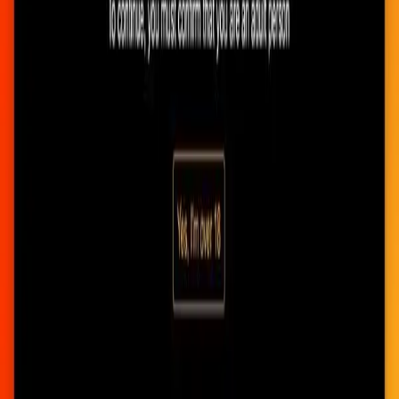
Unsere Recherche zeigt, wie Recu.me aus 217 Millionen Stunden
gestohlenem Webcam-Content Profit schlägt. Warum DMCA-
Takedowns scheitern — und wie Creator zurückschlagen können.
6. Dez. 2025
Das Takedown-Team für Creator, die's ernst meinen.