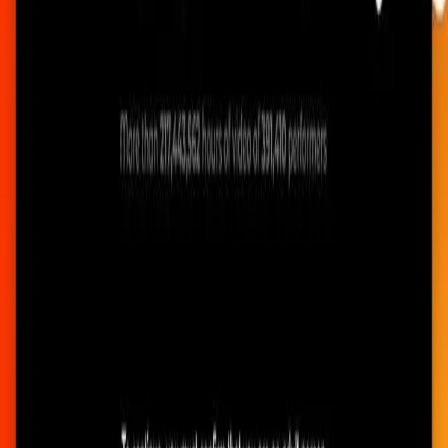
(Anleitung 2026)
Echte Schritte, um deinen gestohlenen Content von Fapello
entfernen zu lassen. Direkter DMCA, Hosting-Anbieter-Kontakt
und Google-Deindexierung.
23. Dez. 2025
Guides
DMCA-Takedowns für OnlyFans-
Creator: Der komplette Guide (2025)
Erfahre, wie du DMCA-Takedowns für geleakten OnlyFans-
Content einreichst. Schritt-für-Schritt-Anleitung, Erfolgsquoten und
wann automatische Schutz-Services Sinn machen.
7. Dez. 2025
News
Deine Cam-Shows werden aufgezeichnet:
das Recu.me-Problem