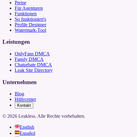
Preise
Für Agenturen
Funktionen
So funktioniert's
Profile Designer
Watermark-Tool
Leistungen
OnlyFans DMCA
Fansly DMCA
Chaturbate DMCA
Leak Site Directory
Unternehmen
Blog
Hilfecenter
Kontakt
©
2026
Leakless.
Alle Rechte vorbehalten.
English
Español