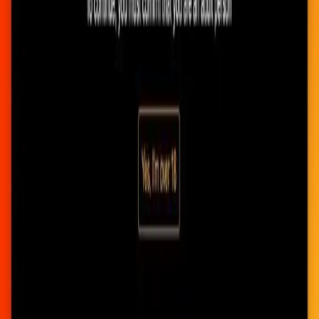
Nossa investigação revela como o Recu.me lucra com 217 milhões
de horas de conteúdo webcam roubado. Por que os takedowns
DMCA falham e como as criadoras podem reagir.
6 de dez. de 2025
O time de takedowns para criadores sérios.