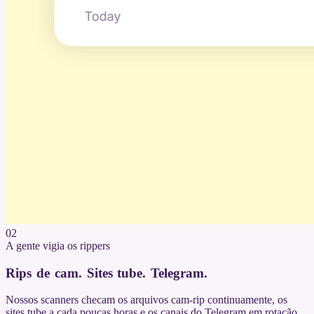
02
A gente vigia os rippers
Rips de cam. Sites tube. Telegram
.
Nossos scanners checam os arquivos cam-rip continuamente, os
sites tube a cada poucas horas e os canais do Telegram em rotação.