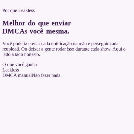
Por que Leakless
Melhor do que enviar
DMCAs você mesma
.
Você poderia enviar cada notificação na mão e perseguir cada
reupload. Ou deixar a gente rodar isso durante cada show. Aqui o
lado a lado honesto.
O que você ganha
Leakless
DMCA manual
Não fazer nada