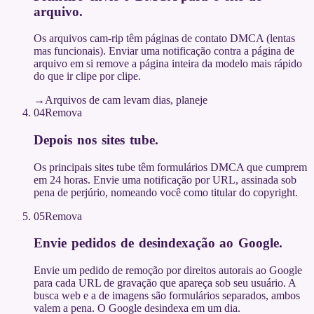
arquivo
.
Os arquivos cam-rip têm páginas de contato DMCA (lentas
mas funcionais). Enviar uma notificação contra a página de
arquivo em si remove a página inteira da modelo mais rápido
do que ir clipe por clipe.
→
Arquivos de cam levam dias, planeje
04
Remova
Depois nos sites tube
.
Os principais sites tube têm formulários DMCA que cumprem
em 24 horas. Envie uma notificação por URL, assinada sob
pena de perjúrio, nomeando você como titular do copyright.
05
Remova
Envie pedidos de desindexação ao Google
.
Envie um pedido de remoção por direitos autorais ao Google
para cada URL de gravação que apareça sob seu usuário. A
busca web e a de imagens são formulários separados, ambos
valem a pena. O Google desindexa em um dia.