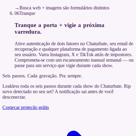
→
Busca web + imagens são formulários distintos
06
Tranque
Tranque a porta + vigie a próxima
varredura
.
Ative autenticação de dois fatores no Chaturbate, seu email de
recuperação e qualquer plataforma de pagamento ligada ao
seu usuário. Varra Instagram, X e TikTok atrás de impostores.
Comprometa-se com um escaneamento manual semanal — ou
passe para um serviço que vigie durante cada show.
Seis passos. Cada gravação. Pra sempre
.
Leakless roda os seis passos durante cada show do Chaturbate. Rip
novo detectado no seu set? A notificação sai antes de você
desconectar.
Começar proteção grátis