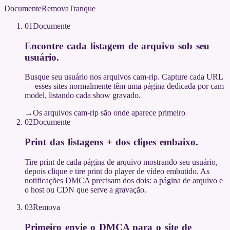
Documente
Remova
Tranque
01
Documente
Encontre cada listagem de arquivo sob seu
usuário
.
Busque seu usuário nos arquivos cam-rip. Capture cada URL
— esses sites normalmente têm uma página dedicada por cam
model, listando cada show gravado.
→
Os arquivos cam-rip são onde aparece primeiro
02
Documente
Print das listagens + dos clipes embaixo
.
Tire print de cada página de arquivo mostrando seu usuário,
depois clique e tire print do player de vídeo embutido. As
notificações DMCA precisam dos dois: a página de arquivo e
o host ou CDN que serve a gravação.
03
Remova
Primeiro envie o DMCA para o site de