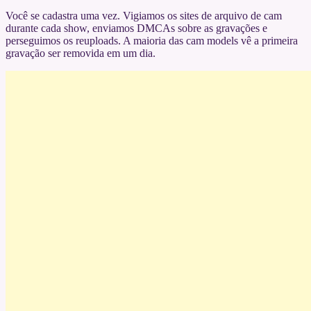
Você se cadastra uma vez. Vigiamos os sites de arquivo de cam
durante cada show, enviamos DMCAs sobre as gravações e
perseguimos os reuploads. A maioria das cam models vê a primeira
gravação ser removida em um dia.