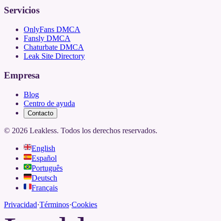
Servicios
OnlyFans DMCA
Fansly DMCA
Chaturbate DMCA
Leak Site Directory
Empresa
Blog
Centro de ayuda
Contacto
©
2026
Leakless.
Todos los derechos reservados.
English
Español
Português
Deutsch
Français
Privacidad
·
Términos
·
Cookies