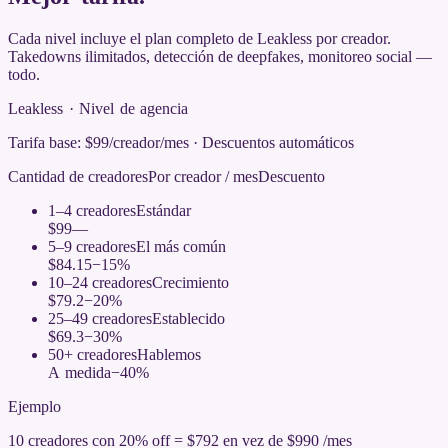
Cada nivel incluye el plan completo de Leakless por creador.
Takedowns ilimitados, detección de deepfakes, monitoreo social —
todo.
Leakless · Nivel de agencia
Tarifa base: $99/creador/mes · Descuentos automáticos
Cantidad de creadores
Por creador / mes
Descuento
1–4 creadores
Estándar
$99
—
5–9 creadores
El más común
$84.15
−15%
10–24 creadores
Crecimiento
$79.2
−20%
25–49 creadores
Establecido
$69.3
−30%
50+ creadores
Hablemos
A medida
−40%
Ejemplo
10 creadores con 20% off =
$
792
en vez de
$
990
/mes