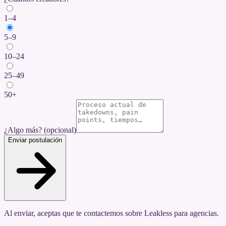
1–4
5–9
10–24
25–49
50+
¿Algo más?
(opcional)
Enviar postulación
Al enviar, aceptas que te contactemos sobre Leakless para agencias.