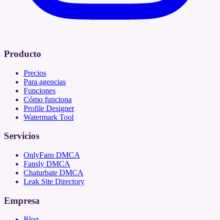
Producto
Precios
Para agencias
Funciones
Cómo funciona
Profile Designer
Watermark Tool
Servicios
OnlyFans DMCA
Fansly DMCA
Chaturbate DMCA
Leak Site Directory
Empresa
Blog