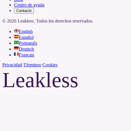
Centro de ayuda
Contacto
©
2026
Leakless.
Todos los derechos reservados.
English
Español
Português
Deutsch
Français
Privacidad
·
Términos
·
Cookies
Leakless