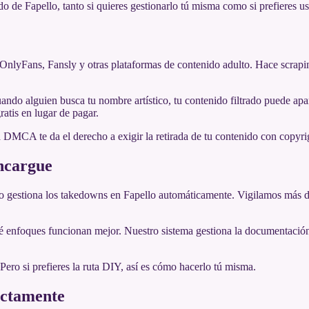
o de Fapello, tanto si quieres gestionarlo tú misma como si prefieres us
a OnlyFans, Fansly y otras plataformas de contenido adulto. Hace scrapi
ando alguien busca tu nombre artístico, tu contenido filtrado puede apa
ratis en lugar de pagar.
a DMCA te da el derecho a exigir la retirada de tu contenido con copyr
ncargue
.io gestiona los takedowns en Fapello automáticamente. Vigilamos más de
nfoques funcionan mejor. Nuestro sistema gestiona la documentación, 
Pero si prefieres la ruta DIY, así es cómo hacerlo tú misma.
ectamente