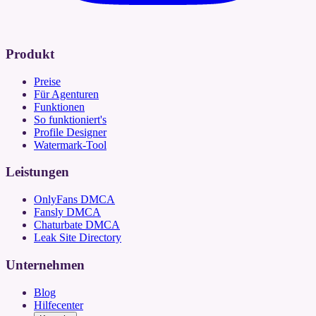
Produkt
Preise
Für Agenturen
Funktionen
So funktioniert's
Profile Designer
Watermark-Tool
Leistungen
OnlyFans DMCA
Fansly DMCA
Chaturbate DMCA
Leak Site Directory
Unternehmen
Blog
Hilfecenter