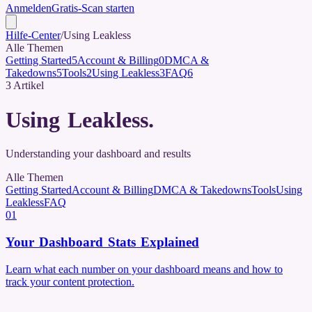
Anmelden
Gratis-Scan starten
Hilfe-Center
/
Using Leakless
Alle Themen
Getting Started
5
Account & Billing
0
DMCA &
Takedowns
5
Tools
2
Using Leakless
3
FAQ
6
3
Artikel
Using Leakless
.
Understanding your dashboard and results
Alle Themen
Getting Started
Account & Billing
DMCA & Takedowns
Tools
Using
Leakless
FAQ
01
Your Dashboard Stats Explained
Learn what each number on your dashboard means and how to
track your content protection.