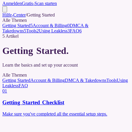
Anmelden
Gratis-Scan starten
Hilfe-Center
/
Getting Started
Alle Themen
Getting Started
5
Account & Billing
0
DMCA &
Takedowns
5
Tools
2
Using Leakless
3
FAQ
6
5
Artikel
Getting Started
.
Learn the basics and set up your account
Alle Themen
Getting Started
Account & Billing
DMCA & Takedowns
Tools
Using
Leakless
FAQ
01
Getting Started Checklist
Make sure you've completed all the essential setup steps.