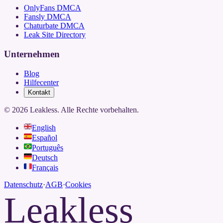
OnlyFans DMCA
Fansly DMCA
Chaturbate DMCA
Leak Site Directory
Unternehmen
Blog
Hilfecenter
Kontakt
©
2026
Leakless.
Alle Rechte vorbehalten.
English
Español
Português
Deutsch
Français
Datenschutz
·
AGB
·
Cookies
Leakless