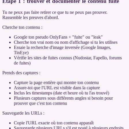
Étape 1 : trouver et documenter le contenu fuité
Tu ne peux pas faire retirer ce que tu ne peux pas prouver.
Rassemble les preuves d'abord.
Cherche ton contenu :
Google ton pseudo OnlyFans + "fuite" ou "leak"
Cherche ton vrai nom ou nom d'affichage si tu les utilises
Essaie la recherche d'image inversée (Google Images,
TinEye)
Vérifie les sites de fuites connus (Nudostar, Fapello, forums
de fuites)
Prends des captures :
Capture la page entière qui montre ton contenu
Assure-toi que l'URL est visible dans la capture
Inclus les timestamps (date et heure où tu l'as trouvé)
Plusieurs captures sous différents angles si besoin pour
prouver que c'est ton contenu
Sauvegarde les URLs :
Copie l'URL exacte où ton contenu apparaît
Sauvegarde plusieurs URLs s'il est posté à plusieurs endroits