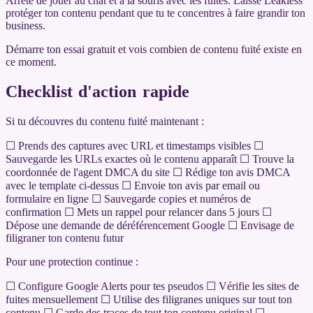
Arrête de jouer au chat et à la souris avec les fuites. Laisse Leakless
protéger ton contenu pendant que tu te concentres à faire grandir ton
business.
Démarre ton essai gratuit et vois combien de contenu fuité existe en
ce moment.
Checklist d'action rapide
Si tu découvres du contenu fuité maintenant :
☐ Prends des captures avec URL et timestamps visibles ☐
Sauvegarde les URLs exactes où le contenu apparaît ☐ Trouve la
coordonnée de l'agent DMCA du site ☐ Rédige ton avis DMCA
avec le template ci-dessus ☐ Envoie ton avis par email ou
formulaire en ligne ☐ Sauvegarde copies et numéros de
confirmation ☐ Mets un rappel pour relancer dans 5 jours ☐
Dépose une demande de déréférencement Google ☐ Envisage de
filigraner ton contenu futur
Pour une protection continue :
☐ Configure Google Alerts pour tes pseudos ☐ Vérifie les sites de
fuites mensuellement ☐ Utilise des filigranes uniques sur tout ton
contenu ☐ Garde des traces de tout ton contenu original ☐