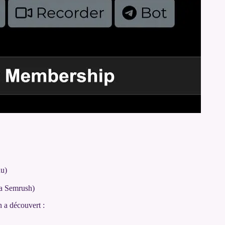
nu)
ia Semrush)
n a découvert :